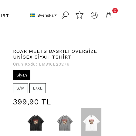
0
Svenska
IRT
ROAR MEETS BASKILI OVERSİZE
UNİSEX SİYAH TSHİRT
Ürün Kodu:
BM816E23276
Siyah
S/M
L/XL
399,90 TL