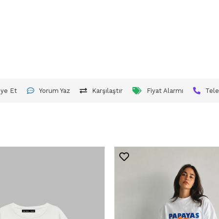
iye Et
Yorum Yaz
Karşılaştır
Fiyat Alarmı
Tele