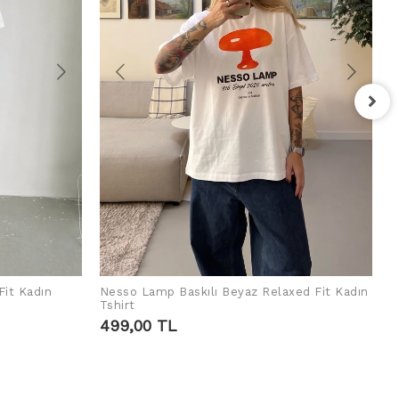
F
T
4
Fit Kadın
Nesso Lamp Baskılı Beyaz Relaxed Fit Kadın
SEPETE EKLE
Tshirt
499,00 TL