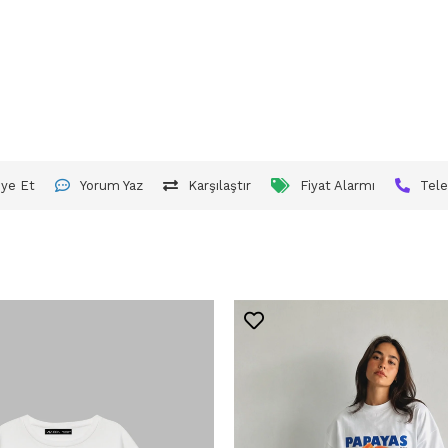
iye Et
Yorum Yaz
Karşılaştır
Fiyat Alarmı
Tele