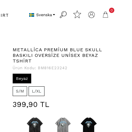
0
Svenska
IRT
METALLİCA PREMİUM BLUE SKULL
BASKILI OVERSİZE UNİSEX BEYAZ
TSHİRT
Ürün Kodu:
BM816E23242
Beyaz
S/M
L/XL
399,90 TL