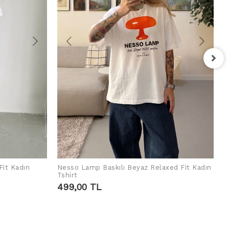
F
T
4
Fit Kadın
Nesso Lamp Baskılı Beyaz Relaxed Fit Kadın
SEPETE EKLE
Tshirt
499,00 TL