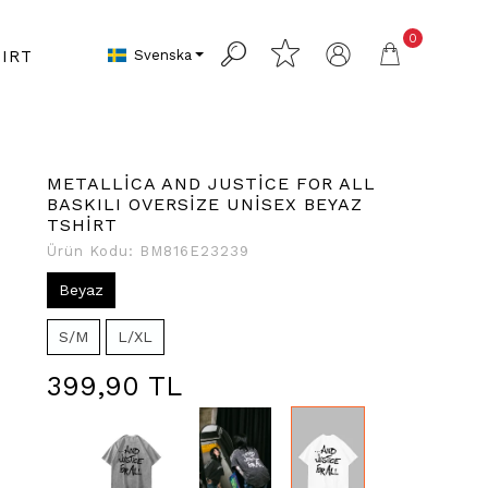
0
Svenska
IRT
METALLİCA AND JUSTİCE FOR ALL
BASKILI OVERSİZE UNİSEX BEYAZ
TSHİRT
Ürün Kodu:
BM816E23239
Beyaz
S/M
L/XL
399,90 TL