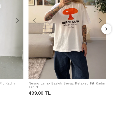
F
T
4
Fit Kadın
Nesso Lamp Baskılı Beyaz Relaxed Fit Kadın
SEPETE EKLE
Tshirt
499,00 TL