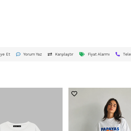
iye Et
Yorum Yaz
Karşılaştır
Fiyat Alarmı
Tele