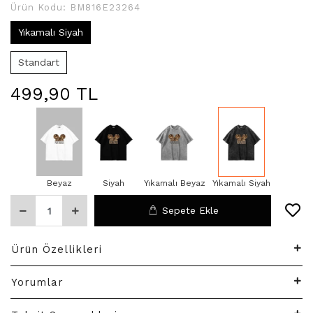
Ürün Kodu:
BM816E23264
Yıkamalı Siyah
Standart
499,90 TL
Beyaz
Siyah
Yıkamalı Beyaz
Yıkamalı Siyah
Sepete Ekle
Ürün Özellikleri
Yorumlar