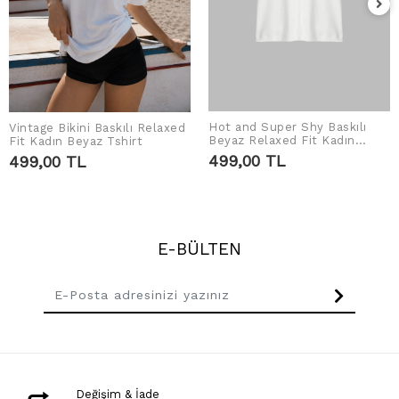
Hot and Super Shy Baskılı
Vintage Bikini Baskılı Relaxed
SEPETE EKLE
SEPETE EKLE
Beyaz Relaxed Fit Kadın
Fit Kadın Beyaz Tshirt
Tshirt
499,00 TL
499,00 TL
E-BÜLTEN
Değişim & İade