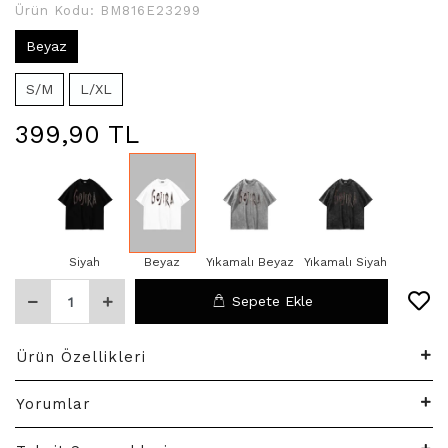
Ürün Kodu:
BM816E23299
Beyaz
S/M
L/XL
399,90 TL
Siyah
Beyaz
Yıkamalı Beyaz
Yıkamalı Siyah
Sepete Ekle
Ürün Özellikleri
Yorumlar