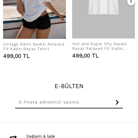
Hot and Super Shy Baskılı
Vintage Bikini Baskılı Relaxed
SEPETE EKLE
SEPETE EKLE
Beyaz Relaxed Fit Kadın
Fit Kadın Beyaz Tshirt
Tshirt
499,00 TL
499,00 TL
E-BÜLTEN
Değişim & İade