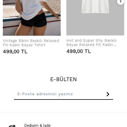
Hot and Super Shy Baskılı
Vintage Bikini Baskılı Relaxed
SEPETE EKLE
SEPETE EKLE
Beyaz Relaxed Fit Kadın
Fit Kadın Beyaz Tshirt
Tshirt
499,00 TL
499,00 TL
E-BÜLTEN
Değişim & İade