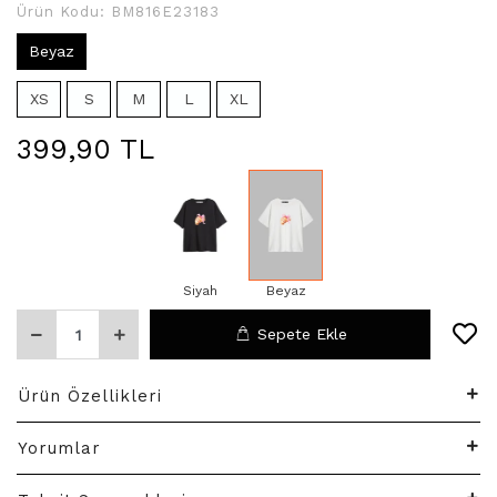
Ürün Kodu:
BM816E23183
Beyaz
XS
S
M
L
XL
399,90 TL
Siyah
Beyaz
Sepete Ekle
Ürün Özellikleri
Yorumlar