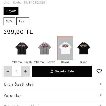
Ürün Kodu:
BM816E23291
Beyaz
S/M
L/XL
399,90 TL
Yıkamalı Siyah
Yıkamalı Beyaz
Beyaz
Siyah
Sepete Ekle
Ürün Özellikleri
Yorumlar