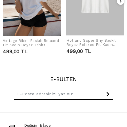
Hot and Super Shy Baskılı
Vintage Bikini Baskılı Relaxed
SEPETE EKLE
SEPETE EKLE
Beyaz Relaxed Fit Kadın
Fit Kadın Beyaz Tshirt
Tshirt
499,00 TL
499,00 TL
E-BÜLTEN
Değişim & İade