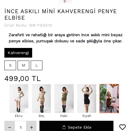
İNCE ASKILI MİNİ KAHVERENGİ PENYE
ELBİSE
Ürün Kodu:
BM-YS0010
Zarafeti ve rahatlığı bir araya getiren ince askılı mini beyaz
penye elbise, yumuşak dokusu ve sade şıklığıyla öne çıkar.
Kahverengi
S
M
L
499,00 TL
Ekru
Bej
Haki
Siyah
Sepete Ekle