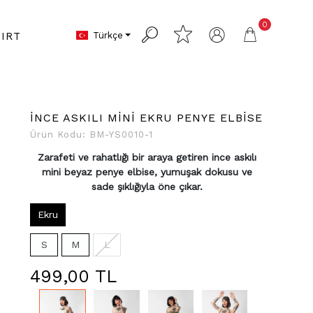
0
Türkçe
IRT
İNCE ASKILI MİNİ EKRU PENYE ELBİSE
Ürün Kodu:
BM-YS0010-1
Zarafeti ve rahatlığı bir araya getiren ince askılı
mini beyaz penye elbise, yumuşak dokusu ve
sade şıklığıyla öne çıkar.
Ekru
S
M
L
499,00 TL