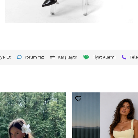
iye Et
Yorum Yaz
Karşılaştır
Fiyat Alarmı
Tele