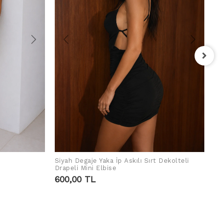
P
D
6
Siyah Degaje Yaka İp Askılı Sırt Dekolteli
SEPETE EKLE
Drapeli Mini Elbise
600,00 TL