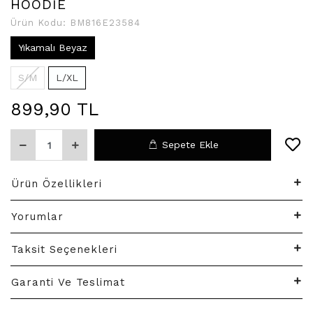
HOODİE
Ürün Kodu:
BM816E23584
Yıkamalı Beyaz
S/M
L/XL
899,90 TL
Sepete Ekle
Ürün Özellikleri
Yorumlar
Taksit Seçenekleri
Garanti Ve Teslimat