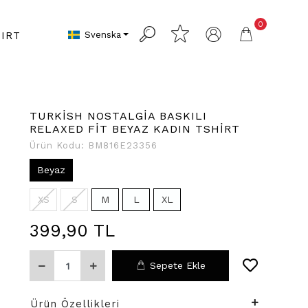
0
Svenska
IRT
TURKİSH NOSTALGİA BASKILI
RELAXED FİT BEYAZ KADIN TSHİRT
Ürün Kodu:
BM816E23356
Beyaz
XS
S
M
L
XL
399,90 TL
Sepete Ekle
Ürün Özellikleri