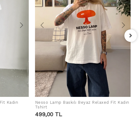
F
T
4
Fit Kadın
Nesso Lamp Baskılı Beyaz Relaxed Fit Kadın
SEPETE EKLE
Tshirt
499,00 TL