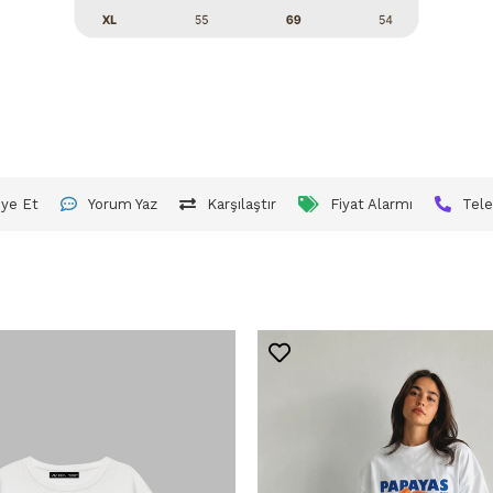
iye Et
Yorum Yaz
Karşılaştır
Fiyat Alarmı
Tele