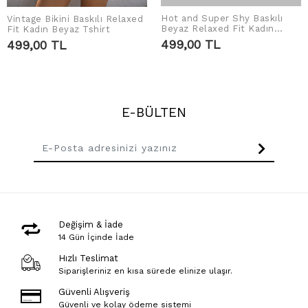
Hot and Super Shy Baskılı
Vintage Bikini Baskılı Relaxed
SEPETE EKLE
SEPETE EKLE
Beyaz Relaxed Fit Kadın
Fit Kadın Beyaz Tshirt
Tshirt
499,00 TL
499,00 TL
E-BÜLTEN
Değişim & İade
14 Gün İçinde İade
Hızlı Teslimat
Siparişleriniz en kısa sürede elinize ulaşır.
Güvenli Alışveriş
Güvenli ve kolay ödeme sistemi