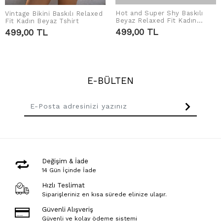
Hot and Super Shy Baskılı
Vintage Bikini Baskılı Relaxed
SEPETE EKLE
SEPETE EKLE
Beyaz Relaxed Fit Kadın
Fit Kadın Beyaz Tshirt
Tshirt
499,00 TL
499,00 TL
E-BÜLTEN
Değişim & İade
14 Gün İçinde İade
Hızlı Teslimat
Siparişleriniz en kısa sürede elinize ulaşır.
Güvenli Alışveriş
Güvenli ve kolay ödeme sistemi