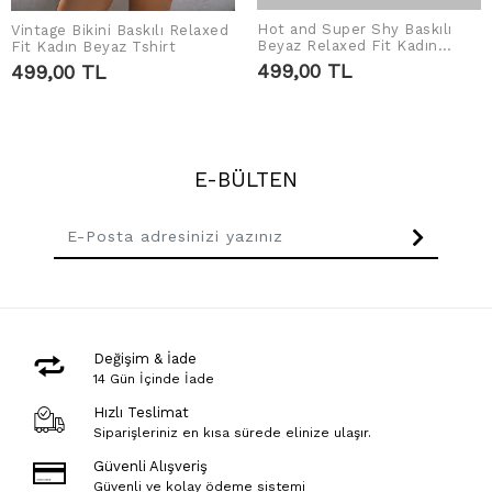
Hot and Super Shy Baskılı
Vintage Bikini Baskılı Relaxed
SEPETE EKLE
SEPETE EKLE
Beyaz Relaxed Fit Kadın
Fit Kadın Beyaz Tshirt
Tshirt
499,00 TL
499,00 TL
E-BÜLTEN
Değişim & İade
14 Gün İçinde İade
Hızlı Teslimat
Siparişleriniz en kısa sürede elinize ulaşır.
Güvenli Alışveriş
Güvenli ve kolay ödeme sistemi