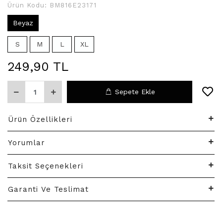
Ürün Kodu:
BM816E23171
Beyaz
S
M
L
XL
249,90 TL
Sepete Ekle
Ürün Özellikleri
Yorumlar
Taksit Seçenekleri
Garanti Ve Teslimat