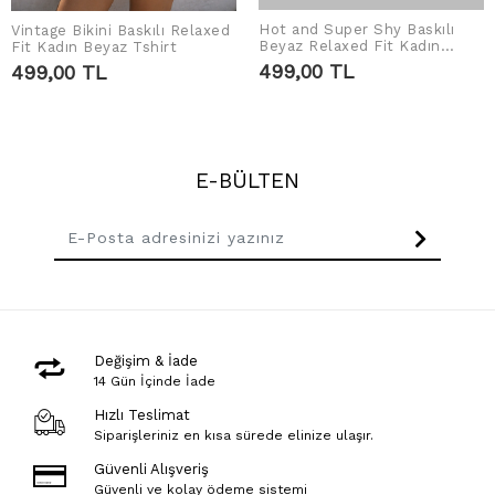
Hot and Super Shy Baskılı
Vintage Bikini Baskılı Relaxed
SEPETE EKLE
SEPETE EKLE
Beyaz Relaxed Fit Kadın
Fit Kadın Beyaz Tshirt
Tshirt
499,00 TL
499,00 TL
E-BÜLTEN
Değişim & İade
14 Gün İçinde İade
Hızlı Teslimat
Siparişleriniz en kısa sürede elinize ulaşır.
Güvenli Alışveriş
Güvenli ve kolay ödeme sistemi