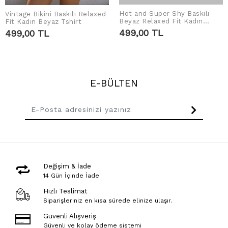
Hot and Super Shy Baskılı
Vintage Bikini Baskılı Relaxed
SEPETE EKLE
SEPETE EKLE
Beyaz Relaxed Fit Kadın
Fit Kadın Beyaz Tshirt
Tshirt
499,00 TL
499,00 TL
E-BÜLTEN
Değişim & İade
14 Gün İçinde İade
Hızlı Teslimat
Siparişleriniz en kısa sürede elinize ulaşır.
Güvenli Alışveriş
Güvenli ve kolay ödeme sistemi