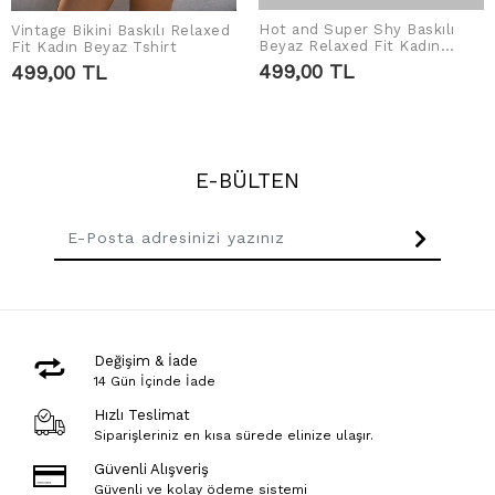
Hot and Super Shy Baskılı
Vintage Bikini Baskılı Relaxed
SEPETE EKLE
SEPETE EKLE
Beyaz Relaxed Fit Kadın
Fit Kadın Beyaz Tshirt
Tshirt
499,00 TL
499,00 TL
E-BÜLTEN
Değişim & İade
14 Gün İçinde İade
Hızlı Teslimat
Siparişleriniz en kısa sürede elinize ulaşır.
Güvenli Alışveriş
Güvenli ve kolay ödeme sistemi