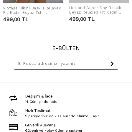
Hot and Super Shy Baskılı
Vintage Bikini Baskılı Relaxed
SEPETE EKLE
SEPETE EKLE
Beyaz Relaxed Fit Kadın
Fit Kadın Beyaz Tshirt
Tshirt
499,00 TL
499,00 TL
E-BÜLTEN
Değişim & İade
14 Gün İçinde İade
Hızlı Teslimat
Siparişleriniz en kısa sürede elinize ulaşır.
Güvenli Alışveriş
Güvenli ve kolay ödeme sistemi