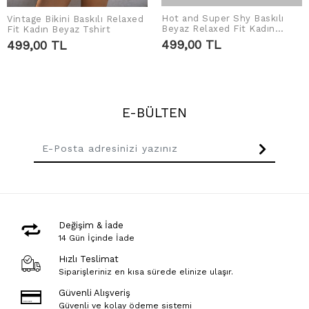
Hot and Super Shy Baskılı
Vintage Bikini Baskılı Relaxed
SEPETE EKLE
SEPETE EKLE
Beyaz Relaxed Fit Kadın
Fit Kadın Beyaz Tshirt
Tshirt
499,00 TL
499,00 TL
E-BÜLTEN
Değişim & İade
14 Gün İçinde İade
Hızlı Teslimat
Siparişleriniz en kısa sürede elinize ulaşır.
Güvenli Alışveriş
Güvenli ve kolay ödeme sistemi