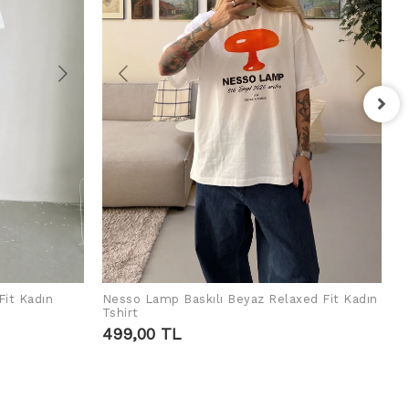
F
T
4
Fit Kadın
Nesso Lamp Baskılı Beyaz Relaxed Fit Kadın
SEPETE EKLE
Tshirt
499,00 TL