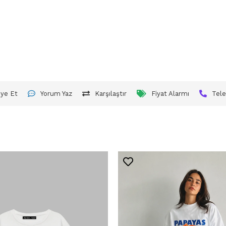
iye Et
Yorum Yaz
Karşılaştır
Fiyat Alarmı
Tele