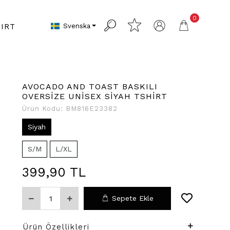
0
Svenska
IRT
AVOCADO AND TOAST BASKILI
OVERSİZE UNİSEX SİYAH TSHİRT
Ürün Kodu:
BM816E23382
Siyah
S/M
L/XL
399,90 TL
Sepete Ekle
Ürün Özellikleri