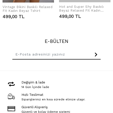
Hot and Super Shy Baskılı
Vintage Bikini Baskılı Relaxed
SEPETE EKLE
SEPETE EKLE
Beyaz Relaxed Fit Kadın
Fit Kadın Beyaz Tshirt
Tshirt
499,00 TL
499,00 TL
E-BÜLTEN
Değişim & İade
14 Gün İçinde İade
Hızlı Teslimat
Siparişleriniz en kısa sürede elinize ulaşır.
Güvenli Alışveriş
Güvenli ve kolay ödeme sistemi