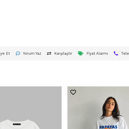
iye Et
Yorum Yaz
Karşılaştır
Fiyat Alarmı
Tele