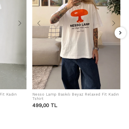
F
T
4
Fit Kadın
Nesso Lamp Baskılı Beyaz Relaxed Fit Kadın
SEPETE EKLE
Tshirt
499,00 TL