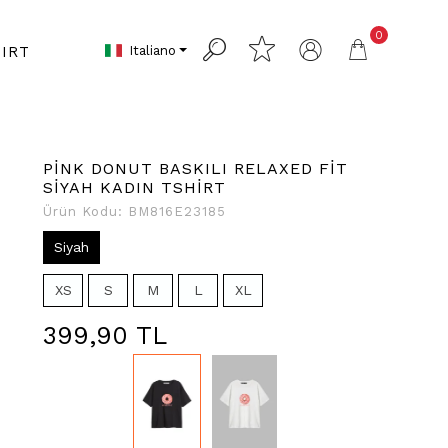
0
Italiano
IRT
PİNK DONUT BASKILI RELAXED FİT
SİYAH KADIN TSHİRT
Ürün Kodu:
BM816E23185
Siyah
XS
S
M
L
XL
399,90 TL