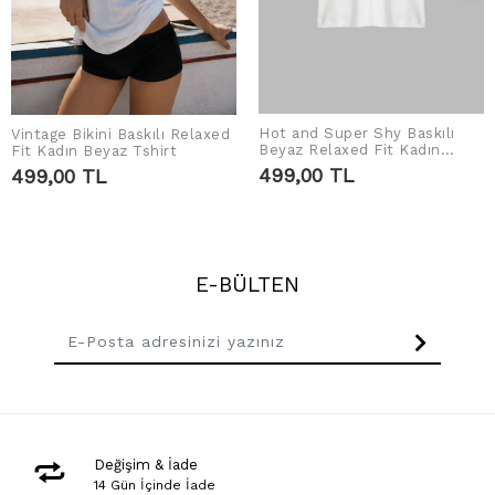
Hot and Super Shy Baskılı
Vintage Bikini Baskılı Relaxed
SEPETE EKLE
SEPETE EKLE
Beyaz Relaxed Fit Kadın
Fit Kadın Beyaz Tshirt
Tshirt
499,00 TL
499,00 TL
E-BÜLTEN
Değişim & İade
14 Gün İçinde İade