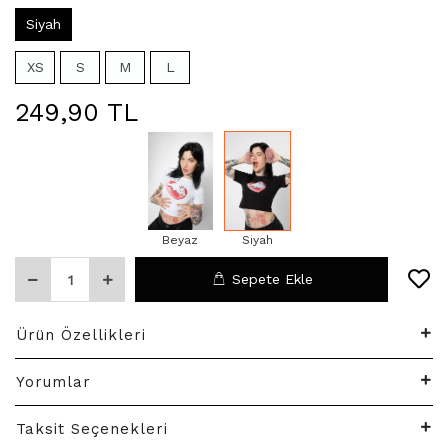
Siyah
XS
S
M
L
249,90 TL
Beyaz
Siyah
Sepete Ekle
Ürün Özellikleri
Yorumlar
Taksit Seçenekleri