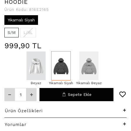
HOODİE
Ürün Kodu:
816E2165
Yıkamalı Siyah
S/M
L/XL
999,90 TL
Beyaz
Yıkamalı Siyah
Yıkamalı Beyaz
Sepete Ekle
Ürün Özellikleri
Yorumlar