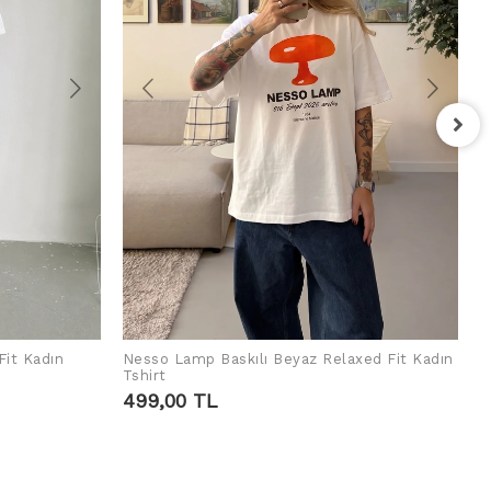
F
T
4
Fit Kadın
Nesso Lamp Baskılı Beyaz Relaxed Fit Kadın
SEPETE EKLE
Tshirt
499,00 TL