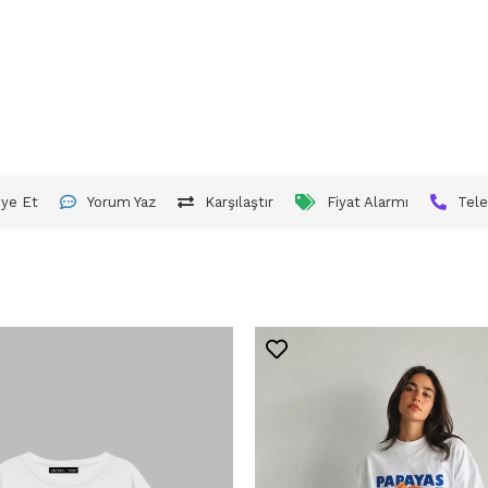
iye Et
Yorum Yaz
Karşılaştır
Fiyat Alarmı
Tele