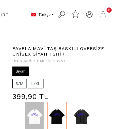
0
Türkçe
IRT
FAVELA MAVİ TAŞ BASKILI OVERSİZE
UNİSEX SİYAH TSHİRT
Ürün Kodu:
BM816E23251
Siyah
S/M
L/XL
399,90 TL