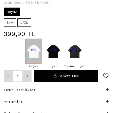
Ürün Kodu:
BM816E23251
Beyaz
S/M
L/XL
399,90 TL
Beyaz
Siyah
Yıkamalı Siyah
Sepete Ekle
Ürün Özellikleri
Yorumlar