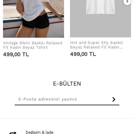
Hot and Super Shy Baskılı
Vintage Bikini Baskılı Relaxed
SEPETE EKLE
SEPETE EKLE
Beyaz Relaxed Fit Kadın
Fit Kadın Beyaz Tshirt
Tshirt
499,00 TL
499,00 TL
E-BÜLTEN
Değişim & İade