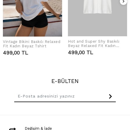
Hot and Super Shy Baskılı
Vintage Bikini Baskılı Relaxed
SEPETE EKLE
SEPETE EKLE
Beyaz Relaxed Fit Kadın
Fit Kadın Beyaz Tshirt
Tshirt
499,00 TL
499,00 TL
E-BÜLTEN
Değişim & İade