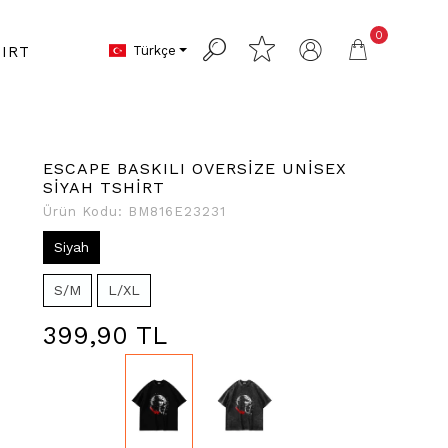
0
Türkçe
IRT
ESCAPE BASKILI OVERSİZE UNİSEX
SİYAH TSHİRT
Ürün Kodu:
BM816E23231
Siyah
S/M
L/XL
399,90 TL