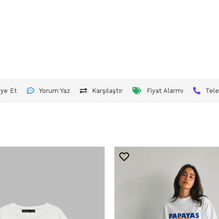
iye Et
Yorum Yaz
Karşılaştır
Fiyat Alarmı
Tele