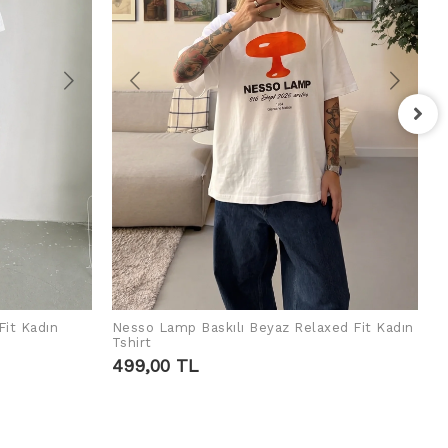
F
T
4
Fit Kadın
Nesso Lamp Baskılı Beyaz Relaxed Fit Kadın
SEPETE EKLE
Tshirt
499,00 TL