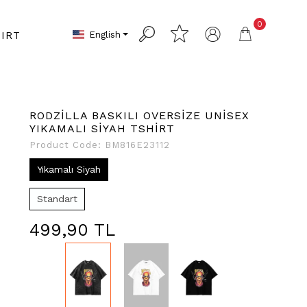
0
English
IRT
RODZİLLA BASKILI OVERSİZE UNİSEX
YIKAMALI SİYAH TSHİRT
Product Code:
BM816E23112
Yıkamalı Siyah
Standart
499,90 TL