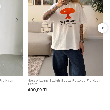
F
T
4
Fit Kadın
Nesso Lamp Baskılı Beyaz Relaxed Fit Kadın
ADD TO CART
Tshirt
499,00 TL