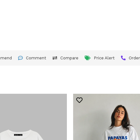
mmend
Comment
Compare
Price Alert
Orde