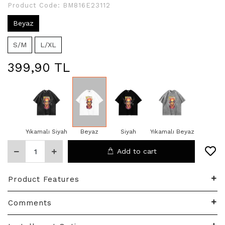
Product Code:
BM816E23112
Beyaz
S/M
L/XL
399,90 TL
Yıkamalı Siyah
Beyaz
Siyah
Yıkamalı Beyaz
Add to cart
Product Features
Comments