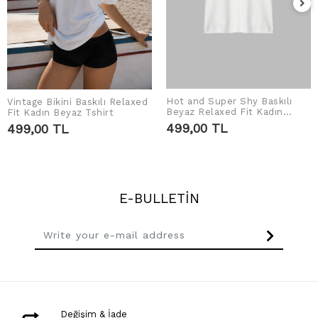
Hot and Super Shy Baskılı
Vintage Bikini Baskılı Relaxed
ADD TO CART
ADD TO CART
Beyaz Relaxed Fit Kadın
Fit Kadın Beyaz Tshirt
Tshirt
499,00 TL
499,00 TL
E-BULLETİN
Değişim & İade