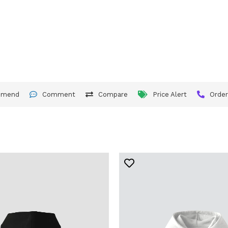
mmend
Comment
Compare
Price Alert
Orde