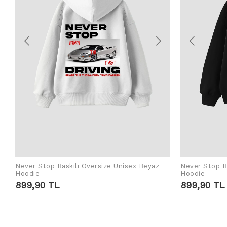
Never Stop Baskılı Oversize Unisex Beyaz
Never Stop Ba
ADD TO CART
Hoodie
Hoodie
899,90 TL
899,90 TL