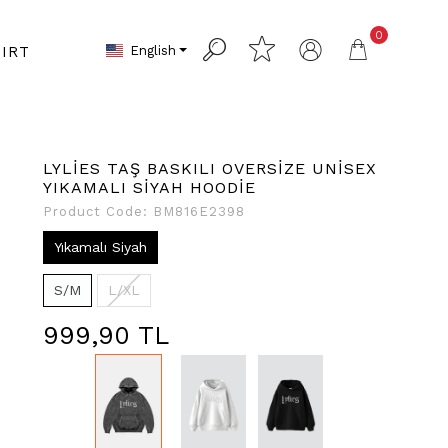
0
English
IRT
LYLİES TAŞ BASKILI OVERSİZE UNİSEX
YIKAMALI SİYAH HOODİE
Product Code:
BM816E2398
Yıkamalı Siyah
S/M
L/XL
999,90 TL