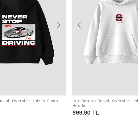
skılı Oversize Unisex Siyah
Her Damon Baskılı Oversize Un
ADD TO CART
ADD TO CART
Hoodie
899,90 TL