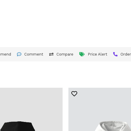
mmend
Comment
Compare
Price Alert
Orde