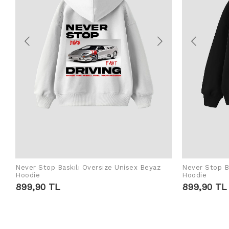
Never Stop Baskılı Oversize Unisex Beyaz
Never Stop Ba
ADD TO CART
Hoodie
Hoodie
899,90 TL
899,90 TL