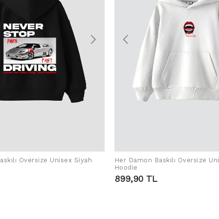
skılı Oversize Unisex Siyah
Her Damon Baskılı Oversize Un
ADD TO CART
ADD TO CART
Hoodie
899,90 TL