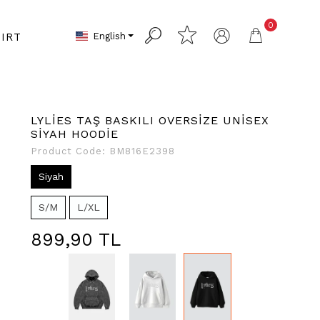
0
English
IRT
LYLİES TAŞ BASKILI OVERSİZE UNİSEX
SİYAH HOODİE
Product Code:
BM816E2398
Siyah
S/M
L/XL
899,90 TL