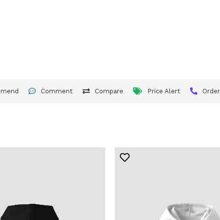
mmend
Comment
Compare
Price Alert
Orde