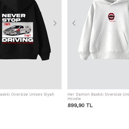
skılı Oversize Unisex Siyah
Her Damon Baskılı Oversize Un
ADD TO CART
ADD TO CART
Hoodie
899,90 TL