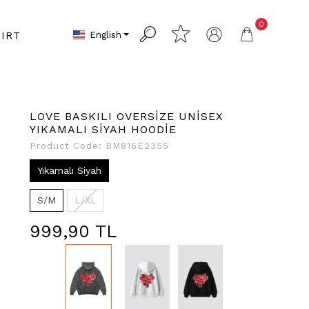
0
English
IRT
LOVE BASKILI OVERSİZE UNİSEX
YIKAMALI SİYAH HOODİE
Product Code:
BM816E2355
Yıkamalı Siyah
S/M
L/XL
999,90 TL