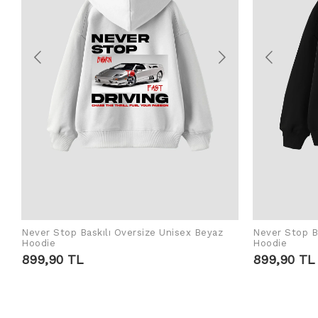
Never Stop Baskılı Oversize Unisex Beyaz
Never Stop Ba
ADD TO CART
Hoodie
Hoodie
899,90 TL
899,90 TL