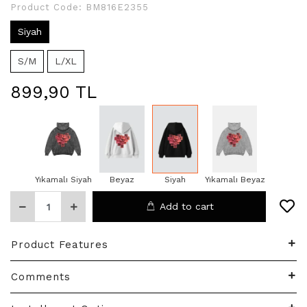
Product Code:
BM816E2355
Siyah
S/M
L/XL
899,90 TL
Yıkamalı Siyah
Beyaz
Siyah
Yıkamalı Beyaz
Add to cart
Product Features
Comments