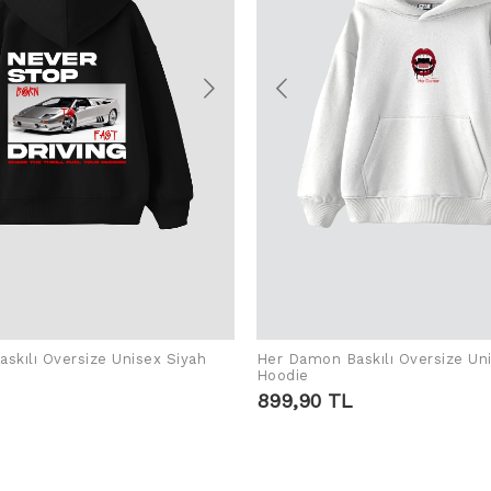
skılı Oversize Unisex Siyah
Her Damon Baskılı Oversize Un
SEPETE EKLE
SEPETE EKLE
Hoodie
899,90 TL