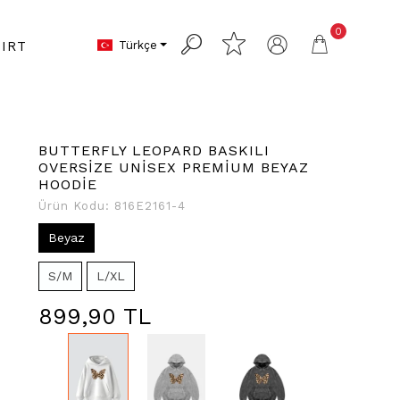
0
Türkçe
IRT
BUTTERFLY LEOPARD BASKILI
OVERSİZE UNİSEX PREMİUM BEYAZ
HOODİE
Ürün Kodu:
816E2161-4
Beyaz
S/M
L/XL
899,90 TL