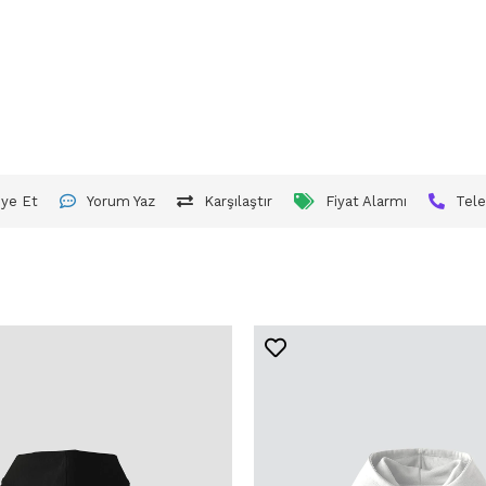
iye Et
Yorum Yaz
Karşılaştır
Fiyat Alarmı
Tele