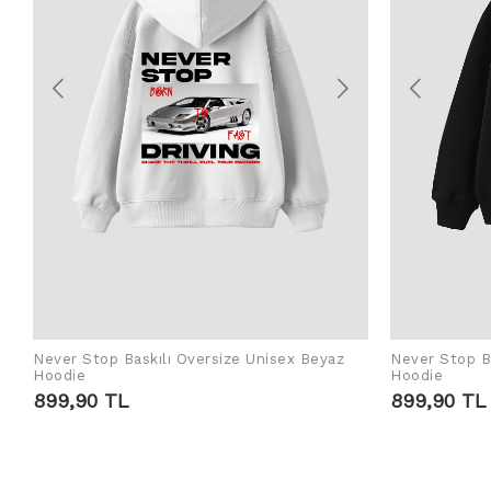
Never Stop Baskılı Oversize Unisex Beyaz
Never Stop Ba
SEPETE EKLE
Hoodie
Hoodie
899,90 TL
899,90 TL