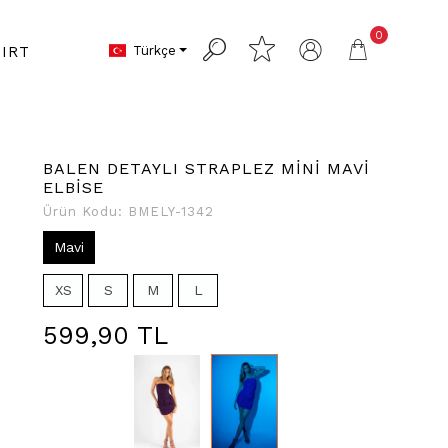
0
Türkçe
IRT
BALEN DETAYLI STRAPLEZ MİNİ MAVİ
ELBİSE
Ürün Kodu:
BMELY-1342
Mavi
XS
S
M
L
599,90 TL