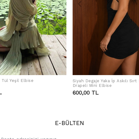
ı Tül Yeşil Elbise
Siyah Degaje Yaka İp Askılı Sırt
SEPETE EKLE
SEPETE EKLE
Drapeli Mini Elbise
L
600,00 TL
E-BÜLTEN