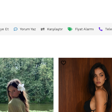
iye Et
Yorum Yaz
Karşılaştır
Fiyat Alarmı
Tele