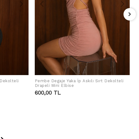
L
1
 Dekolteli
Pembe Degaje Yaka İp Askılı Sırt Dekolteli
SEPETE EKLE
Drapeli Mini Elbise
600,00 TL