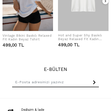
Hot and Super Shy Baskılı
Vintage Bikini Baskılı Relaxed
SEPETE EKLE
SEPETE EKLE
Beyaz Relaxed Fit Kadın
Fit Kadın Beyaz Tshirt
Tshirt
499,00 TL
499,00 TL
E-BÜLTEN
Değişim & İade