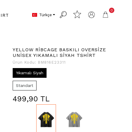
0
Türkçe
IRT
YELLOW RİBCAGE BASKILI OVERSİZE
UNİSEX YIKAMALI SİYAH TSHİRT
Ürün Kodu:
BM816E23311
Yıkamalı Siyah
Standart
499,90 TL