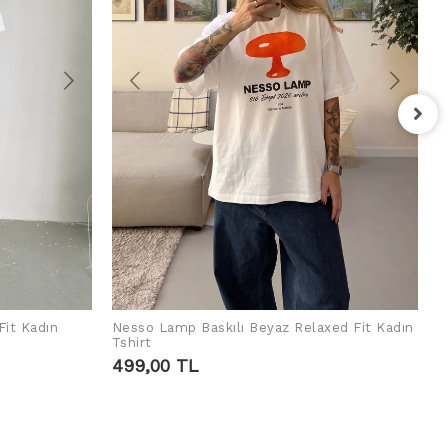
F
T
4
Fit Kadın
Nesso Lamp Baskılı Beyaz Relaxed Fit Kadın
SEPETE EKLE
Tshirt
499,00 TL