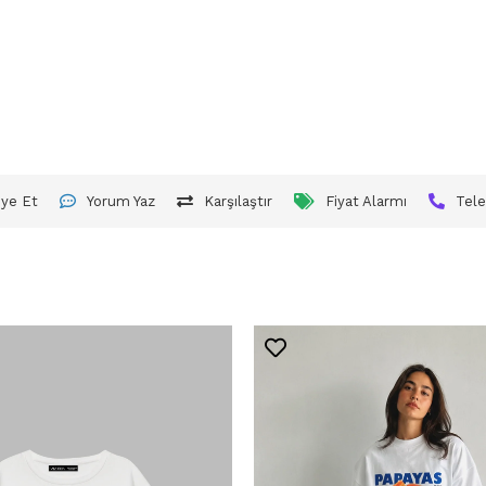
iye Et
Yorum Yaz
Karşılaştır
Fiyat Alarmı
Tele