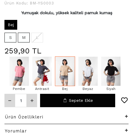
Ürün Kodu:
BM-YS0003
Yumuşak dokulu, yüksek kaliteli pamuk kumaş
Bej
S
M
L
259,90 TL
Pembe
Antrasit
Bej
Beyaz
Siyah
Sepete Ekle
Ürün Özellikleri
Yorumlar