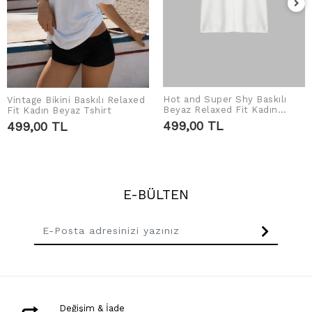
Hot and Super Shy Baskılı
Vintage Bikini Baskılı Relaxed
SEPETE EKLE
SEPETE EKLE
Beyaz Relaxed Fit Kadın
Fit Kadın Beyaz Tshirt
Tshirt
499,00 TL
499,00 TL
E-BÜLTEN
Değişim & İade