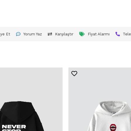
iye Et
Yorum Yaz
Karşılaştır
Fiyat Alarmı
Tele