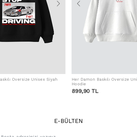
skılı Oversize Unisex Siyah
Her Damon Baskılı Oversize Un
SEPETE EKLE
SEPETE EKLE
Hoodie
899,90 TL
E-BÜLTEN