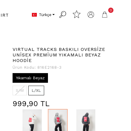
0
Türkçe
IRT
VIRTUAL TRACKS BASKILI OVERSİZE
UNİSEX PREMİUM YIKAMALI BEYAZ
HOODİE
Ürün Kodu:
816E2168-3
Yıkamalı Beyaz
S/M
L/XL
999,90 TL