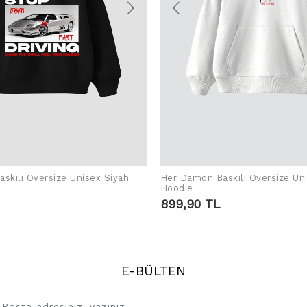
skılı Oversize Unisex Siyah
Her Damon Baskılı Oversize Un
SEPETE EKLE
SEPETE EKLE
Hoodie
899,90 TL
E-BÜLTEN