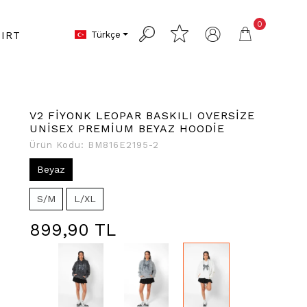
0
Türkçe
IRT
V2 FİYONK LEOPAR BASKILI OVERSİZE
UNİSEX PREMİUM BEYAZ HOODİE
Ürün Kodu:
BM816E2195-2
Beyaz
S/M
L/XL
899,90 TL