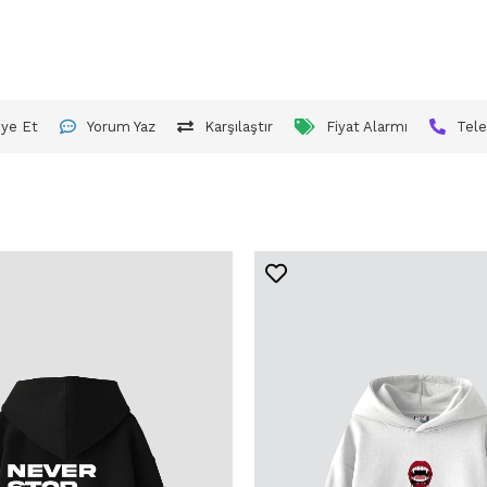
iye Et
Yorum Yaz
Karşılaştır
Fiyat Alarmı
Tele