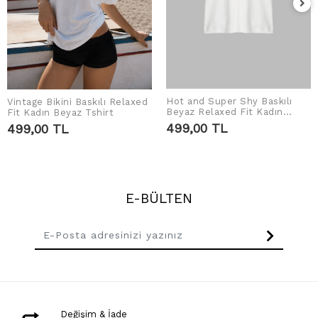
Hot and Super Shy Baskılı
Vintage Bikini Baskılı Relaxed
SEPETE EKLE
SEPETE EKLE
Beyaz Relaxed Fit Kadın
Fit Kadın Beyaz Tshirt
Tshirt
499,00 TL
499,00 TL
E-BÜLTEN
Değişim & İade