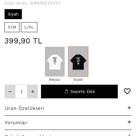
Ürün Kodu:
BM816E23327
Siyah
S/M
L/XL
399,90 TL
Beyaz
Siyah
Sepete Ekle
Ürün Özellikleri
Yorumlar