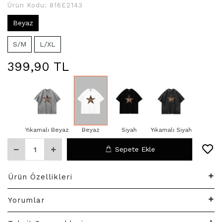
Ürün Kodu:
816E2143
Beyaz
S/M
L/XL
399,90 TL
Yıkamalı Beyaz
Beyaz
Siyah
Yıkamalı Siyah
Sepete Ekle
Ürün Özellikleri
Yorumlar