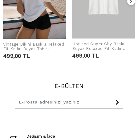
Hot and Super Shy Baskılı
Vintage Bikini Baskılı Relaxed
SEPETE EKLE
SEPETE EKLE
Beyaz Relaxed Fit Kadın
Fit Kadın Beyaz Tshirt
Tshirt
499,00 TL
499,00 TL
E-BÜLTEN
Değişim & İade