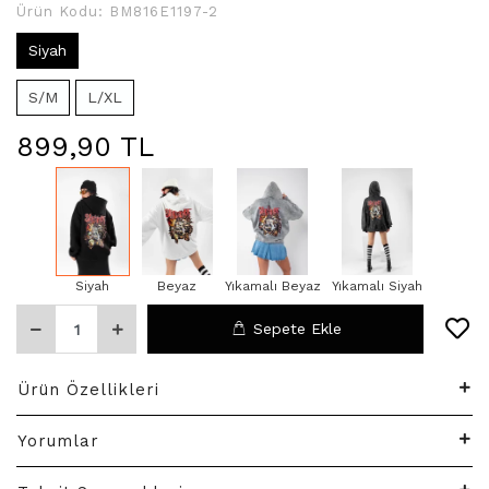
Ürün Kodu:
BM816E1197-2
Siyah
S/M
L/XL
899,90 TL
Siyah
Beyaz
Yıkamalı Beyaz
Yıkamalı Siyah
Sepete Ekle
Ürün Özellikleri
Yorumlar