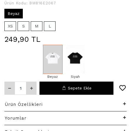
Ürün Kodu:
BM816E2067
Beyaz
XS
S
M
L
249,90 TL
Beyaz
Siyah
Sepete Ekle
Ürün Özellikleri
Yorumlar