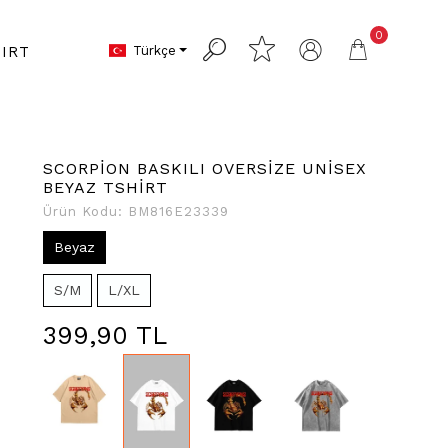
0
Türkçe
IRT
SCORPİON BASKILI OVERSİZE UNİSEX
BEYAZ TSHİRT
Ürün Kodu:
BM816E23339
Beyaz
S/M
L/XL
399,90 TL