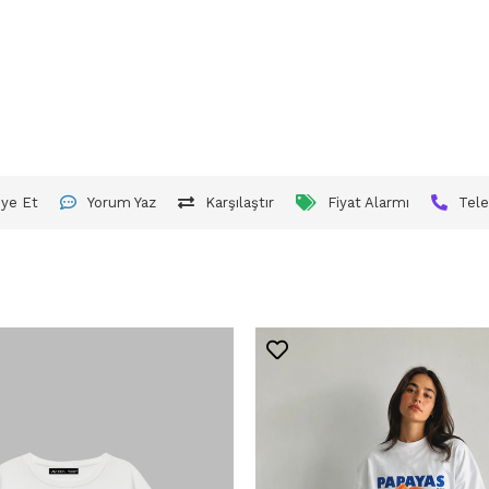
iye Et
Yorum Yaz
Karşılaştır
Fiyat Alarmı
Tele