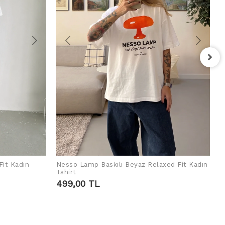
F
T
4
Fit Kadın
Nesso Lamp Baskılı Beyaz Relaxed Fit Kadın
SEPETE EKLE
Tshirt
499,00 TL