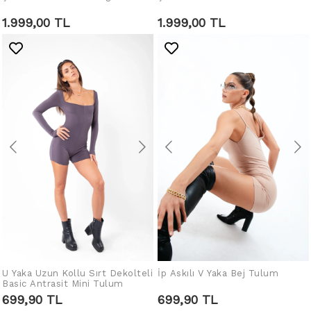
SEPETE EKLE
SEPETE EKLE
1.999,00 TL
1.999,00 TL
U Yaka Uzun Kollu Sırt Dekolteli
İp Askılı V Yaka Bej Tulum
SEPETE EKLE
SEPETE EKLE
Basic Antrasit Mini Tulum
699,90 TL
699,90 TL