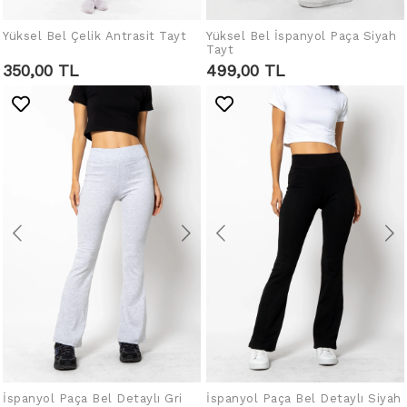
Yüksel Bel Çelik Antrasit Tayt
Yüksel Bel İspanyol Paça Siyah
SEPETE EKLE
SEPETE EKLE
Tayt
350,00 TL
499,00 TL
İspanyol Paça Bel Detaylı Gri
İspanyol Paça Bel Detaylı Siyah