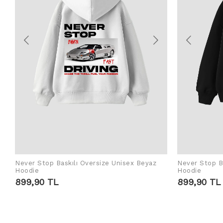
Never Stop Baskılı Oversize Unisex Beyaz
Never Stop Ba
SEPETE EKLE
Hoodie
Hoodie
899,90 TL
899,90 TL