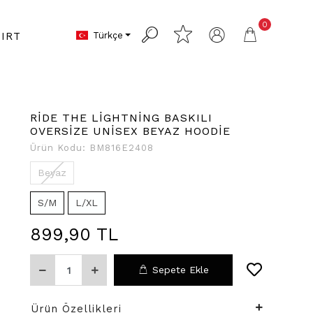
0
Türkçe
IRT
RİDE THE LİGHTNİNG BASKILI
OVERSİZE UNİSEX BEYAZ HOODİE
Ürün Kodu:
BM816E2408
Beyaz
S/M
L/XL
899,90 TL
Sepete Ekle
Ürün Özellikleri