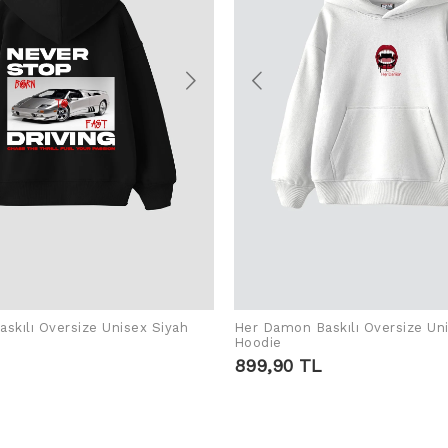
skılı Oversize Unisex Siyah
Her Damon Baskılı Oversize Un
SEPETE EKLE
SEPETE EKLE
Hoodie
899,90 TL