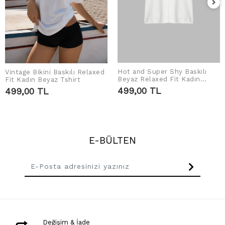
Hot and Super Shy Baskılı
Vintage Bikini Baskılı Relaxed
SEPETE EKLE
SEPETE EKLE
Beyaz Relaxed Fit Kadın
Fit Kadın Beyaz Tshirt
Tshirt
499,00 TL
499,00 TL
E-BÜLTEN
Değişim & İade