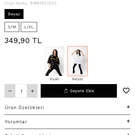
Ürün Kodu:
BM816E1252
Beyaz
S/M
L/XL
349,90 TL
Siyah
Beyaz
Sepete Ekle
Ürün Özellikleri
Yorumlar